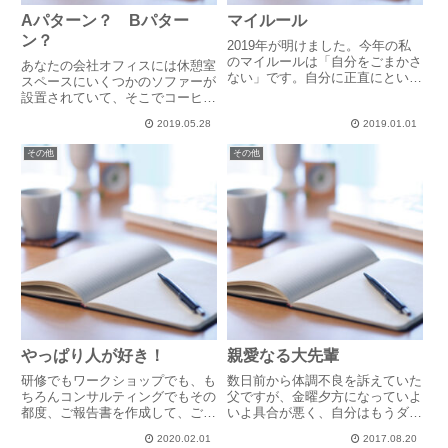
Aパターン？ Bパター
マイルール
ン？
2019年が明けました。今年の私
のマイルールは「自分をごまかさ
あなたの会社オフィスには休憩室
ない」です。自分に正直にという
スペースにいくつかのソファーが
素直な意味と、自分に嘘をつかな
設置されていて、そこでコーヒー
い、自分に都合の良い言い訳をし
を飲んだり読書をしたり、ランチ
ない、という戒めの意味とがあり
2019.05.28
2019.01.01
タイムにはお弁当を食べたりとく
ます。どちらかというと後者の意
つろぐことができます。ところが
その他
その他
味合いの方が強いかもしれませ...
利用者にはマナーの悪い人もい
て、コーヒーの空き缶がテーブル
に...
やっぱり人が好き！
親愛なる大先輩
研修でもワークショップでも、も
数日前から体調不良を訴えていた
ちろんコンサルティングでもその
父ですが、金曜夕方になっていよ
都度、ご報告書を作成して、ご依
いよ具合が悪く、自分はもうダメ
頼いただいたお客様に「事実」と
だ・・・ と言い出しました。い
2020.02.01
2017.08.20
共に、「所感」と「ご提案」を記
つもの弱気かと思いましたが、詳