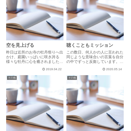
空を見上げる
聴くこともミッション
昨日は近所のお寺の牡丹祭りへ出
この数日、何人かの人に言われた
かけ、庭園いっぱいに咲き誇る
同じような意味合いの言葉を自分
様々な牡丹に心を癒されました。
の中でずっと反芻しています。〇
その前には平成最後の満月。あい
〇の時、尾藤さんにいろいろと話
2019.04.22
2020.05.14
にくの曇り空でしたが、雲間から
を聞いてもらって、本当に助かっ
ほんの一瞬覗き見えた満月の光は
たことを思い出します。ありがと
その他
その他
美しく、思わず願い事をしたほど
うございました。話を聞いてもら
でした。また今日の夕陽は実に美
える人がいると思うだけで、と
し...
て...