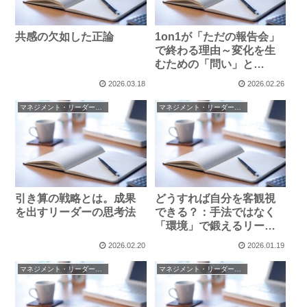
共感の欠如した正論
1on1が「ただの報告会」
で終わる理由～変化を生
むための「問い」と
「鎧」の脱ぎ方
2026.03.18
2026.02.26
マネジメント・リーダーシップ
マネジメント・リーダーシップ
引き算の戦略とは。成果
どうすれば自分を客観視
を出すリーダーの思考法
できる？：手法ではなく
「環境」で鍛えるリーダ
ーのあり方
2026.02.20
2026.01.19
マネジメント・リーダーシップ
マネジメント・リーダーシップ