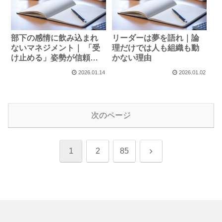
部下の感情に飲み込まれ
リーダーは夢を語れ｜論
ないマネジメント｜ 「受
理だけでは人も組織も動
け止める」姿勢が信頼を
かない理由
生む理由
2026.01.14
2026.01.02
次のページ
次
1
2
85
へ