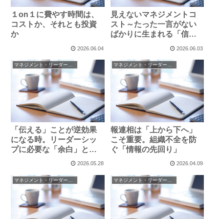
１on１に費やす時間は、
見えないマネジメントコ
コストか、それとも投資
スト～たった一言がない
か
ばかりに生まれる「信頼
の負債」
2026.06.04
2026.06.03
マネジメント・リーダーシップ
マネジメント・リーダーシップ
「伝える」ことが逆効果
報連相は「上から下へ」
になる時。リーダーシッ
こそ重要。組織不全を防
プに必要な「余白」と
ぐ「情報の先回り」
「俯瞰」する力
2026.05.28
2026.04.09
マネジメント・リーダーシップ
マネジメント・リーダーシップ