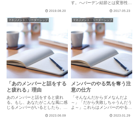
チャカチャ仕事をしながら露骨に
す。へバーデン結節とは変形性関
拒否感を表したり、場合によって
節症の一種で、私の場合、痛みと
は攻撃的な質問や反論をしてきた
2019.08.20
2017.05.23
腫れが主な症状です。以前にも整
り、あるいは何を聞いてもどんな
形外科へ行きましたが処方は痛み
マネジメント・リーダーシップ
マネジメント・リーダーシップ
話をしても無反応だったり、つ
止めと湿布の対症療法。原因不明
ま...
の病気なのでうまく付き合ってい
く...
「あのメンバーと話をする
メンバーのやる気を奪う注
と疲れる」理由
意の仕方
あのメンバーと話をすると疲れ
「そんなんだからダメなんだよ
る。もし、あなたがこんな風に感
～」「だから失敗しちゃうんだう
じるメンバーがいるとしたら、そ
よ～」これらはメンバーのやる気
れは、あなたに問題があります。
を奪う注意の仕方です。「今現
2023.06.09
2023.01.29
疲れる理由は、話をなかなか理解
在」と「過去」の両方に対してダ
しないわかったのか、わからない
ブル否定しているからです。「そ
のか、反応がない持論を展開して
んなんだからダメなんだよ～」
反発する頑固で素直にイエスと言
は、「そのやり方（考え方）だか
わ...
ら、過...