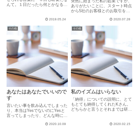
突然に始まった私の起業ですが、
んて。１日だったら何とかなるか
ありがたいことに、スタート時点
もしれないけど。」というものが
から5社のお客様とのお取引を頂
あります。いきなり３日と言われ
いていました。そのうちの1社様
るとキツイけど、１日だけだった
2019.05.24
2020.07.28
から、ある日、こんな申し出を受
ら何とか頑張れるかもしれないと
けたのです。「今、お願いしてい
その他
その他
いう、ごく自然なものです。難
るコーチング案件について、報告
し...
内容を全面オープンにしてほし
い...
あなたはあなたでいいので
私のイズムはいらない
す
「納得」についての説明に、とて
もとても納得してくれたKさん。
言いたい事を飲み込んでしまった
どちらかと言うとそれまでは研修
り、本当はYesでないのにYesと
に否定的オーラを発していたしそ
言ってしまったり、どんな時にも
れは私にだけではなく、研修中の
常に自分に正直に！ という人
みならず業務時間中も、近づくな
2020.10.09
2020.02.15
は、意外と少ないのではないので
オーラ、話しかけるなオーラを周
しょうか。自分一人浮いてしまう
囲に発していたKさんだったの
のが怖い。嫌われたくない。嫌な
で...