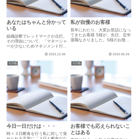
あなたはちゃんと分かって
私が自慢のお客様
いる
長年にわたり、大変お世話になっ
てきたお客様 S様が、先日、定年
組織診断でレッドマークが点灯。
退職なさりました。S様のお陰で
その理由について、「マネージャ
今の弊社があると言っても過言で
ーが少ないためマネジメント行き
はないくらいの恩人でもありま
届かない」「組織再編成やコロナ
す。仕事の話のみならず、互いの
2020.12.08
2020.06.29
の影響も大きい」と語っていた部
共通の話題、介護話や趣味の話な
長さん。しかし1時間のセッショ
その他
その他
ど、いつも、1時間の打ち合わ
ン最後の部長の言葉は「自分がメ
せ...
ンバーを同じ想いにさせる言葉
が...
今日一日だけは・・・
お客様でも応えられないこ
とはある
時々３日断食を行う私に対して発
せられる言葉に「３日も断食だな