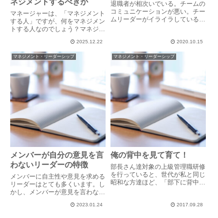
ネジメントするべきか
退職者が相次いでいる。チームの
コミュニケーションが悪い。チー
マネージャーは、「マネジメント
ムリーダーがイライラしている。
する人」ですが、何をマネジメン
メンバー同士で口論が起きる。こ
トする人なのでしょう？マネジメ
んな事がチームで起きている時、
ント＝管理、経営を意味します
退職しそうな人に声をかけてみた
2025.12.22
2020.10.15
が、マネジャー初心者が陥りやす
り、もっとコミュニケーション良
い罠の一つに、メンバーを管理し
マネジメント・リーダーシップ
マネジメント・リーダーシップ
くしようと飲み会をしてみた
てしまうことがあります。管理す
り、...
べきは「仕事」であって、「人」
で...
メンバーが自分の意見を言
俺の背中を見て育て！
わないリーダーの特徴
部長さん達対象の上級管理職研修
を行っていると、世代が私と同じ
メンバーに自主性や意見を求める
昭和な方達ほど、「部下に背中を
リーダーはとても多くいます。し
見せる」という表現を使う方が多
かし、メンバーが意見を言わなく
くいらっしゃいます。先日も、
なる、依存体質になる理由がリー
「あれこれ細かいことを言いたく
2023.01.24
2017.09.28
ダー自身にあると気づいているリ
ない。自分の背中を見せて育って
ーダーは、実はとても少ないもの