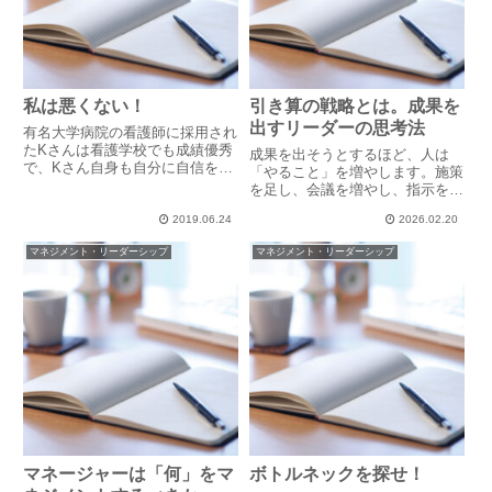
私は悪くない！
引き算の戦略とは。成果を
出すリーダーの思考法
有名大学病院の看護師に採用され
たKさんは看護学校でも成績優秀
成果を出そうとするほど、人は
で、Kさん自身も自分に自信を持
「やること」を増やします。施策
っていました。ようやく夢がかな
を足し、会議を増やし、指示を重
っての看護師としての仕事にKさ
ねる。多くの組織で起きている停
んは一生懸命取り組みます。ある
2019.06.24
2026.02.20
滞の正体は、能力不足ではなく
日、患者さんの身体を拭いている
「過多」です。現場が動かないの
マネジメント・リーダーシップ
マネジメント・リーダーシップ
時、強すぎるのでもっと優しく
は、努力が足りないからではな
拭...
く、優先順位が整理されていない
からで...
マネージャーは「何」をマ
ボトルネックを探せ！