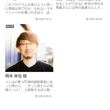
せることができない本当の自分を
このプログラムを受けようと思っ
尾藤さんには何の遠慮もなくさら
た理由は何ですか。なれないマネ
け出すことができ、どんな自分も
ージャーの仕事に行き詰り、話が
そのまま受け止めてくれる包容力
通じてないのではないかと思うく
に感謝しかない。どん底の状態か
2022.10.17
2020.08.20
らい、思いつく限りのフィードバ
ら再び浮かび上がることができた
ックやアドバイスをしているの
個人様
のは、最悪の時に常に寄り添っ...
に、改善が見られず、どうしてよ
いかわからなくなって途方にくれ
て...
岡本 幸也 様
つくばの塾 UTUWA講師最初に会
った時から、「ずっと昔からの友
達だっけ？」と錯覚するほど親し
みやすさで、話しているだけで心
2022.06.01
が落ち着く。月に１度くらいしか
お会いしないのに、こちらが話し
たことを全部覚えてくれているの
は本当にすごい。穏やかな笑...