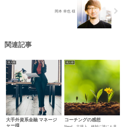
岡本 幸也 様
関連記事
個人様
個人様
大手外資系金融 マネージ
コーチングの感想
ャー様
New! 立場上、絶対に誰にも見