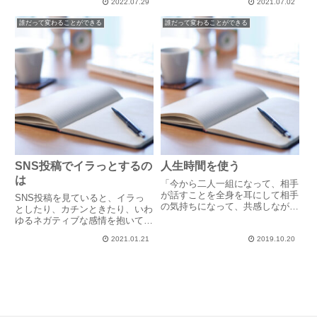
に思っていても、いざ書いてみる
2022.07.29
2021.07.02
経営に忖度しないのがいい。」経
と、思っているよりもまとまって
営に忖度しないとは、お客様（お
誰だって変わることができる
誰だって変わることができる
いない。書いて見てみるとなん
金をお支払いいただくお相手）だ
だ...
からと言って、適当に話を合わ
せ...
SNS投稿でイラっとするの
人生時間を使う
は
「今から二人一組になって、相手
が話すことを全身を耳にして相手
SNS投稿を見ていると、イラっ
の気持ちになって、共感しながら
としたり、カチンときたり、いわ
興味を持って聴いてみましょう。
ゆるネガティブな感情を抱いてし
このワークを告げると、たいてい
まうモノがあります。決してその
の場合は「え～～～」「何分です
2021.01.21
2019.10.20
人の事が嫌いなわけではないの
か？」といった反応があります。
に、どちらかというと仲良しさん
「本当は10分したいけど、時間...
のはずなのに、なぜか抱いてしま
うその感情。私はそれを、「ネガ
テ...