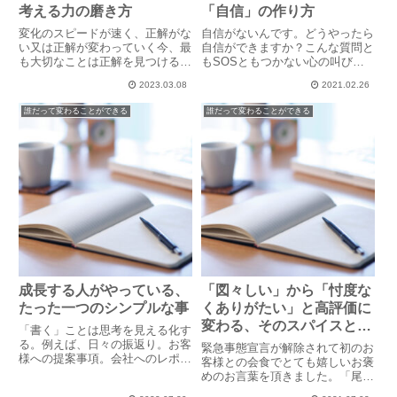
考える力の磨き方
「自信」の作り方
変化のスピードが速く、正解がな
自信がないんです。どうやったら
い又は正解が変わっていく今、最
自信ができますか？こんな質問と
も大切なことは正解を見つける力
もSOSともつかない心の叫びの
をつけることではありません。そ
相談をいただきました。実際、彼
2023.03.08
2021.02.26
もそも正解など存在しないので
は、なかなか行動ができず、それ
す。正解を見つけるのではなく、
は自信がない、恐れから前へ踏み
誰だって変わることができる
誰だって変わることができる
正解とすべきコトを見つけるため
出すことができず、または小さな
に考える力をつけることが今を生
小さな一歩をやっと踏み出して
き...
も...
成長する人がやっている、
「図々しい」から「忖度な
たった一つのシンプルな事
くありがたい」と高評価に
変わる、そのスパイスとな
「書く」ことは思考を見える化す
ったのは愛だった
る。例えば、日々の振返り。お客
緊急事態宣言が解除されて初のお
様への提案事項。会社へのレポー
客様との会食でとても嬉しいお褒
ト。面倒だな。いちいち書かなく
めのお言葉を頂きました。「尾藤
ても頭の中にあるのに。そんな風
さんは絶対にブレない。それで、