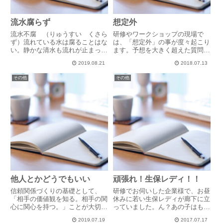
流水腐らず
想定外
流水不腐 （りゅうすい くさら
研修やワークショップの現場で
ず）流れている水は腐ることはな
は、「想定外」の事が度々起こり
い。静かな清水も流れが止まって
ます。予想を大きく超えた質問だ
しまうと澱みが生まれる。濁流や
ったり、笑うに笑えない珍事件。
2019.08.21
2018.07.13
激流は時に恐ろしく感じるが、大
その度に、私はそんな状況を楽し
きなゴミや岩さえも全て流し去
みます。今起きていることを皆さ
その他
その他
り、やがてまた美しい流れに戻
んに共有し、ここから何が学べる
る。滞ることなく良き流れを作る
かを一緒に考えたり、職場の状況
人で...
に...
他人とかどうでもいい
頑張れ！生保レディ！！
信頼関係づくりの基礎として、
研修でお伺いした企業様で、お昼
「相手の価値観を知る。相手の関
休みに若い生保レディが廊下に立
心に関心を持つ。」ことが大切だ
っていました。ん？あの子はもし
と、そんな話をしていたら、その
かして半年前にも見かけた子かし
2019.07.19
2017.07.17
場にいたAさんが全くの無表情で
ら？もしそうなら、半年前、少し