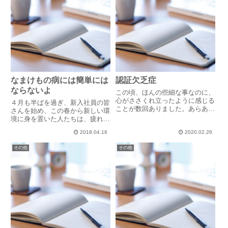
なまけもの病には簡単には
認証欠乏症
ならないよ
この頃、ほんの些細な事なのに、
心がささくれ立ったように感じる
４月も半ばを過ぎ、新入社員の皆
ことが数回ありました。あらあ
さんを始め、この春から新しい環
ら、私ったらどうしてしまったの
境に身を置いた人たちは、疲れが
かしら。大したことではないの
そろそろ出始める頃かと思いま
に、すぐに心がざわざわしてしま
2018.04.16
2020.02.26
す。かくいう私も、新しい環境に
う。「鉄は熱いうちに打て」は私
身を置いたわけではありません
その他
その他
の座右の銘の一つでもあります。
が、今年になってから先月まで、
ささ...
生活パターンが介護問題などもあ
って...