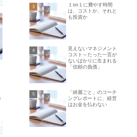
１on１に費やす時間
は、コストか、それと
も投資か
見えないマネジメント
コスト～たった一言が
ないばかりに生まれる
「信頼の負債」
「綺麗ごと」のコーチ
ングレポートに、経営
8
はお金を払わない