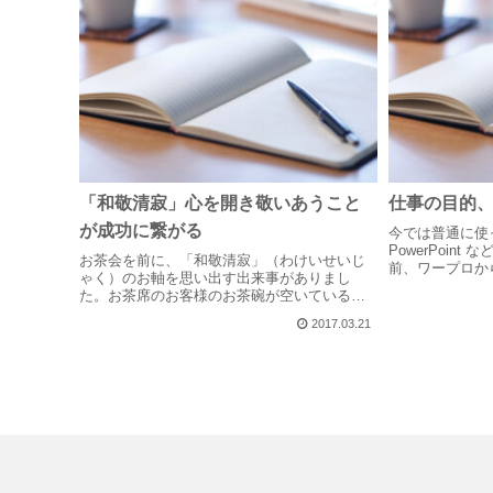
「和敬清寂」心を開き敬いあうこと
仕事の目的
が成功に繋がる
今では普通に使って
PowerPoin
お茶会を前に、「和敬清寂」（わけいせいじ
前、ワープロか
ゃく）のお軸を思い出す出来事がありまし
ばかりの頃は、
た。お茶席のお客様のお茶碗が空いているの
おらず、Exce
に水屋からなかなかお茶碗を下げに来る様子
てしまったり、..
2017.03.21
がなく、半島役だった私はしびれを切らして
しまいました。お稽古だったということもあ
り...