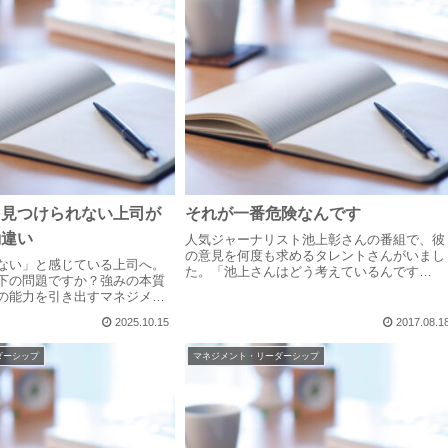
を見つけられない上司が
それが一番危険なんです
勘違い
人気ジャーナリスト池上彰さんの番組で、彼
の意見を何度も求めるタレントさんがいまし
ない」と感じている上司へ。
た。「池上さんはどう考えているんです
下の問題ですか？強みの本質
か？」「皆さんに自分で考えてもらうために
の能力を引き出すマネジメン
色々な材料を提供して・・・」説明する池上
します。
さんに、それを遮って「でも、池上さんが一
2025.10.15
2017.08.1
番正...
ダーシップ
マネジメント・リーダーシップ