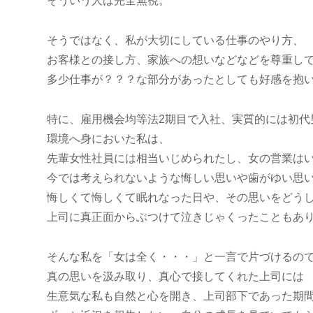
そういう人は完全無視。
そうではなく、私が大切にしている仕事のやり方、
お客様との接し方、家族への想いなどなどを尊重し
多少仕事が？？？な部分があったとしても好感を抱
特に、雇用機会均等法2期目で入社、実質的には初代
環境へ身においた私は、
先輩女性社員には相当いじめられたし、女の営業は
今では考えられないような悔しい思いや歯がゆい思
悔しくて悔しくて眠れなった日や、その思いをどう
上司に真正面からぶつけて泣きじゃくったこともあ
そんな私を「女は全く・・・」と一言で片づけるの
真の思いを汲み取り、真心で接してくれた上司には
生意気な私も自然と心を開き、上司部下であった期