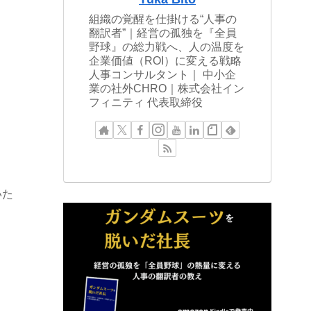
組織の覚醒を仕掛ける“人事の
翻訳者”｜経営の孤独を『全員
野球』の総力戦へ、人の温度を
企業価値（ROI）に変える戦略
人事コンサルタント｜ 中小企
業の社外CHRO｜株式会社イン
フィニティ 代表取締役
いた