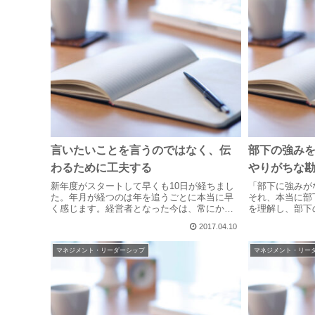
言いたいことを言うのではなく、伝
部下の強み
わるために工夫する
やりがちな
新年度がスタートして早くも10日が経ちまし
「部下に強みが
た。年月が経つのは年を追うごとに本当に早
それ、本当に部
く感じます。経営者となった今は、常にかな
を理解し、部下
り先のことを考えながら今を走っています
トの方法を解説
2017.04.10
が、マネージャー時代にはせいぜい1-2年先の
ことくらいしか考えていませんでした。...
マネジメント・リーダーシップ
マネジメント・リー