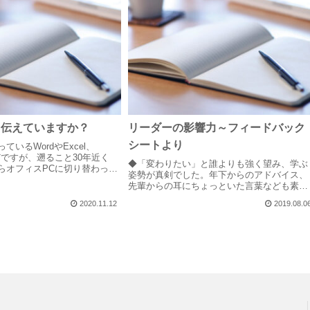
、伝えていますか？
リーダーの影響力～フィードバック
シートより
いるWordやExcel、
t などですが、遡ること30年近く
◆「変わりたい」と誰よりも強く望み、学ぶ
らオフィスPCに切り替わった
姿勢が真剣でした。年下からのアドバイス、
それぞれの特徴が理解できて
先輩からの耳にちょっといた言葉なども素直
lの方が良い資料をWordで作っ
に受け入れ、その取組姿勢と滲み出る思いは
.
2020.11.12
2019.08.0
メンバー全員の心を打ちました。◆どんなこ
とにも一生懸命取り組む姿勢は、チームを
鼓...