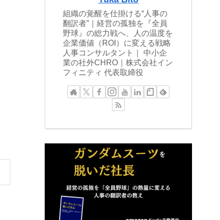
組織の覚醒を仕掛ける“人事の
翻訳者”｜経営の孤独を『全員
野球』の総力戦へ、人の温度を
企業価値（ROI）に変える戦略
人事コンサルタント｜ 中小企
業の社外CHRO｜株式会社イン
フィニティ 代表取締役
。
ま