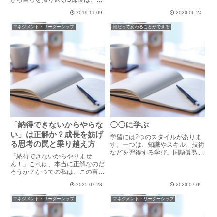
ます。私はただ、いかに生活が豊
下、自らの「クセ」を直そうと頑
かになったか、それで自分がどれ
2019.11.09
2020.06.24
張って取り組んでいらっしゃいま
だけハッピーかを嬉しくてお話し
す。そのクセとは、ついついガツ
マネジメント・リーダーシップ
誰だって変わることができる
ているだけで、性能がどうと
ンと言ってしまうこと。悪気は全
か、...
くないし、単に発破をかけるつ
も...
「納得できないからやらな
〇〇に学ぶ
い」は正解か？成長を妨げ
学習には2つのスタイルがありま
る思考の罠と乗り越え方
す。一つは、知識やスキル、技術
などを習得する学び。国語算数理
「納得できないからやりませ
科社会、などや、法律や運転技術
ん！」これは、本当に正解なのだ
などがそれらにあたります。もう
ろうか？かつての私は、この言葉
一つはそれ以外の学び。失敗や経
を疑うことなく発していた。自分
験、人や歴史からの学び。これ
2025.07.23
2020.07.09
の考えがあるから、それに沿わな
は、学ぶ人によって得られるもの
い行動はとりたくない。モヤモヤ
が...
マネジメント・リーダーシップ
マネジメント・リーダーシップ
を抱えているうちは前に進めな
い、進みたくない、という考えも