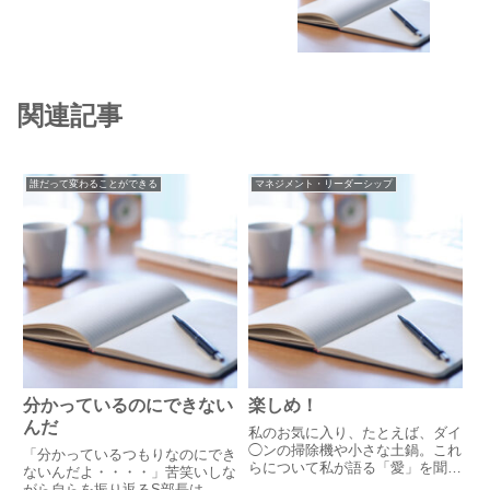
関連記事
誰だって変わることができる
マネジメント・リーダーシップ
分かっているのにできない
楽しめ！
んだ
私のお気に入り、たとえば、ダイ
◯ンの掃除機や小さな土鍋。これ
「分かっているつもりなのにでき
らについて私が語る「愛」を聞い
ないんだよ・・・・」苦笑いしな
て、購入を決めた友人が何人もい
がら自らを振り返るS部長は、目