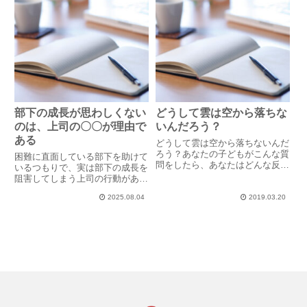
あった...
部下の成長が思わしくない
どうして雲は空から落ちな
のは、上司の〇〇が理由で
いんだろう？
ある
どうして雲は空から落ちないんだ
ろう？あなたの子どもがこんな質
困難に直面している部下を助けて
問をしたら、あなたはどんな反応
いるつもりで、実は部下の成長を
をしますか？「何バカなこと言っ
阻害してしまう上司の行動があり
ているの。」と質問を止めさせま
ます。多くの上司が良かれと思っ
すか？「すごいことに気がついた
2025.08.04
2019.03.20
てその行動を取り、部下はその時
ね。一緒に考えてみようか。」と
は喜ぶかもしれませんが、それら
着眼点を褒めて探求の道を共に
は部下の成長を手助けする行動と
歩...
は真逆の、部下を潰している行
動...