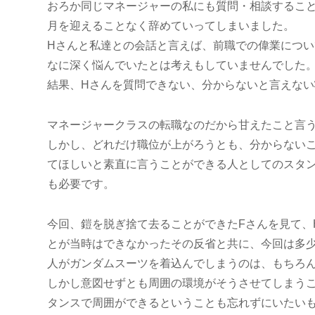
おろか同じマネージャーの私にも質問・相談すること
月を迎えることなく辞めていってしまいました。
Hさんと私達との会話と言えば、前職での偉業につい
なに深く悩んでいたとは考えもしていませんでした
結果、Hさんを質問できない、分からないと言えな
マネージャークラスの転職なのだから甘えたこと言
しかし、どれだけ職位が上がろうとも、分からない
てほしいと素直に言うことができる人としてのスタ
も必要です。
今回、鎧を脱ぎ捨て去ることができたFさんを見て、
とが当時はできなかったその反省と共に、今回は多
人がガンダムスーツを着込んでしまうのは、もちろ
しかし意図せずとも周囲の環境がそうさせてしまう
タンスで周囲ができるということも忘れずにいたい