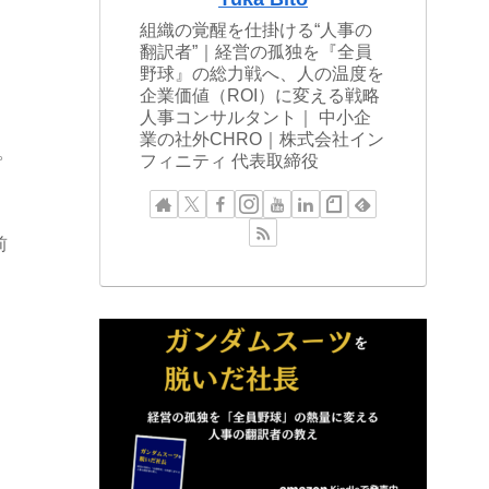
組織の覚醒を仕掛ける“人事の
翻訳者”｜経営の孤独を『全員
野球』の総力戦へ、人の温度を
企業価値（ROI）に変える戦略
人事コンサルタント｜ 中小企
業の社外CHRO｜株式会社イン
。
フィニティ 代表取締役
前