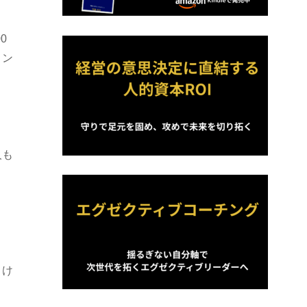
0
ィン
人も
。け