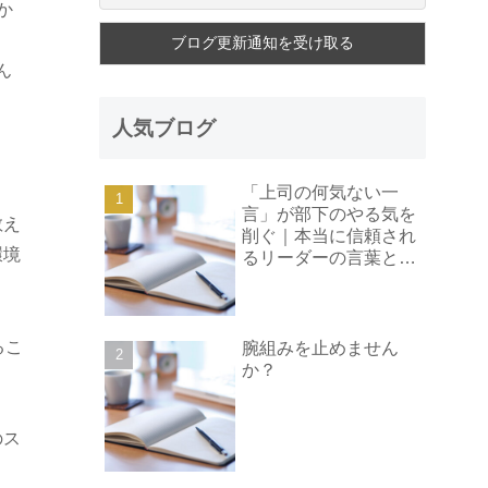
か
ん
人気ブログ
「上司の何気ない一
言」が部下のやる気を
教え
削ぐ｜本当に信頼され
環境
るリーダーの言葉と
は？
るこ
腕組みを止めません
か？
のス