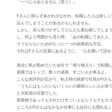
「一つじゃありません（笑う）」
Fさんに限らず多かれ少なかれ、転職した人は新し
込んでしまうことがあるかもしれません。
しかし、自ら気づかずしてどんどん重ね着してしま
し、何より周囲から見た時、「あの転職してきた人
そうならないためのたった一つの効果的な方法。
それはFさんの言葉にあるように、「心を開いて話を
過去に私が勤めていた会社で「鳴り物入り」で転職
前職ではトップ。数々の成果。すごい人が来るよ。
こんな前評判が広がり、転入時の挨拶で社長がHさん
「うちにはもったいないくらいの素晴らしい人が来
と大歓迎の言葉でした。
異業種であってもそれだけすごい人ならうちでもス
ところがHさんはなかなか仕事にも会社にも慣れる