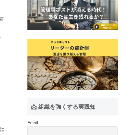
着
ん
📩 組織を強くする実践知
Email
は