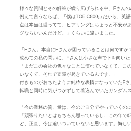
様々な質問とその解答が繰り広げられる中、Fさんの
例えて言うならば、「僕はTOEIC800点だから、
点は本当は盛ってて、ヒアリングはちょっと不安が
グならいいんだけど。」くらいに違いました。
「Fさん。本当にFさんが困っていることは何ですか
改めての私の問いに、Fさんは小さな声で下を向いた
「まだこの会社の色々なことに慣れていなくて、こ
いなくて、それで支障が起きているんです。」
付きものがおちたように純粋な表情になっていたFさ
転職と同時に気がつかずして着込んでいたガンダム
「今の業務の質、量は、今のご自分でやっていくの
「頑張りたいとはもちろん思っているし、この年で
ど、正直、今は追いついていないと思います。悔し