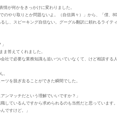
表情が何かをきっかけに変わりました。
英語でのやり取りとか問題ないよ。（自信満々）」から、「僕、80
あるし、スピーキング自信ない。グーグル翻訳に頼れるライテ
？」
まま答えてくれました。
の会社で必要な業務知識も追いついていなくて、けど相談する
ん。
スーツを脱ぎ去ることができた瞬間でした。
にアンマッチだという理解でいいですか？」
転職しているんですから求められるのも当然だと思っています
いんですけど。」