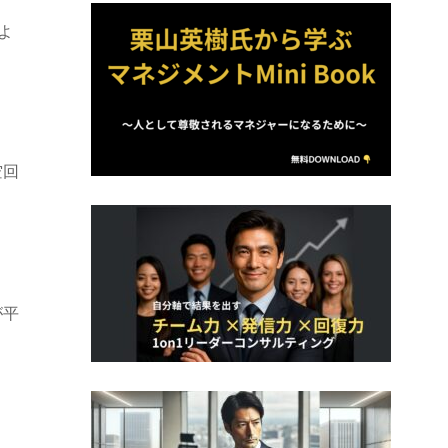
よ
空回
」
が平