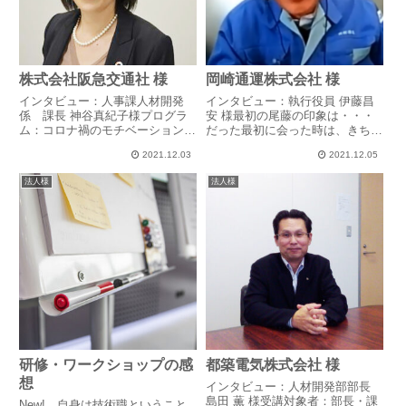
株式会社阪急交通社 様
岡崎通運株式会社 様
インタビュー：人事課人材開発
インタビュー：執行役員 伊藤昌
係 課長 神谷真紀子様プログラ
安 様最初の尾藤の印象は・・・
ム：コロナ禍のモチベーションコ
だった最初に会った時は、きちっ
ントロール術コロナ禍で社内に不
としたと方だなという印象。コー
2021.12.03
2021.12.05
安感が漂っていたコロナ禍の影響
チング1回目を受けた時、マズい
で旅行業界の仕事もなくなり、計
ぞと思った。レベルが高くてつい
法人様
法人様
画休業を取る人、出向する人な
ていけるのかな、と。営業所の中
ど、同じように働く様子ではなく
で、人がすぐ辞める営業所があ
なり...
っ...
研修・ワークショップの感
都築電気株式会社 様
想
インタビュー：人材開発部部長
島田 薫 様受講対象者：部長・課
New! 自身は技術職ということ