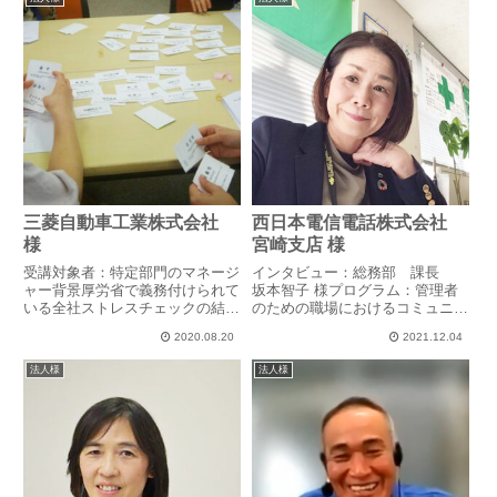
三菱自動車工業株式会社
西日本電信電話株式会社
様
宮崎支店 様
受講対象者：特定部門のマネージ
インタビュー：総務部 課長
ャー背景厚労省で義務付けられて
坂本智子 様プログラム：管理者
いる全社ストレスチェックの結
のための職場におけるコミュニケ
果、結果が好ましくない部門はい
ーション力 ～人権啓発の観点か
2020.08.20
2021.12.04
ずれも社独自調査のESも低く、
ら～現場課長の休息の機会になれ
また、業績も下降気味で、部門全
ば現場の課長たちは、様々な価値
法人様
法人様
体に沈滞ムードが蔓延していまし
観を持つ上司・部下・お客様との
た。それら部門に人材開発部門か
対応など、業務と社員のマネジ
ら...
メ...