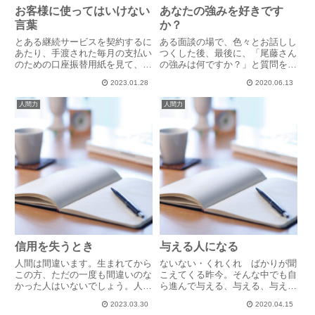
お客様に使ってはいけない
あなたの強みを好きです
言葉
か？
とある継続サービスを契約するに
ある面談の場で、色々とお話しし
あたり、手渡された毎月の支払い
つくした後、最後に、「尾藤さん
のための口座振替用紙を見て、私
の強みは何ですか？」と質問を頂
は契約を思いとどまりました。振
きました。うーん・・・変化が好
2023.01.28
2020.06.13
替用紙の余白に「売上代金」と手
き熱くなる潔い涙もろい情に厚い
書きで書かれていたからです。
好きなことはとことんこだわる自
人間力
人間力
「売上」とは社内用語であり、お
分で言いながらハタと気がつきま
客様に対して使用する言葉ではあ
した。あれ？これって強みか
り...
な？...
信用を失うとき
与える人になる
人間は間違います。生まれてから
ないない・くれくれ ばかりが聞
この方、ただの一度も間違いのな
こえてくる昨今。そんな中でも自
かった人はいないでしょう。人の
ら進んで与える、与える、与える
真価は逆境の時にどんな態度を取
望むのではなく、ただ、与える人
2023.03.30
2020.04.15
るかで決まります。失敗した時。
がいます。物理的に特別に裕福な