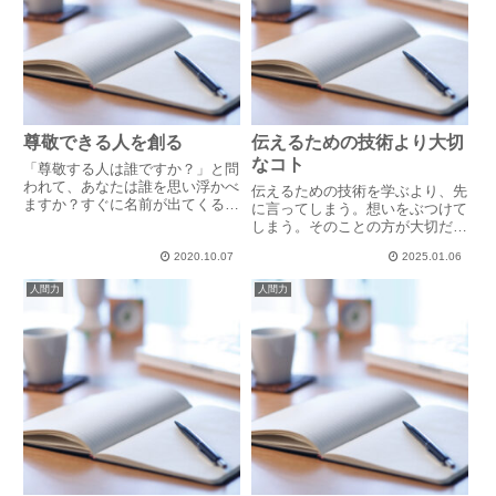
尊敬できる人を創る
伝えるための技術より大切
なコト
「尊敬する人は誰ですか？」と問
われて、あなたは誰を思い浮かべ
伝えるための技術を学ぶより、先
ますか？すぐに名前が出てくる人
に言ってしまう。想いをぶつけて
もいれば、思い当たる人がいな
しまう。そのことの方が大切だ。
い・・・ という人もいるでしょ
『参加型社会宣言』の著者 橘川
う。「いいな～」と思っても、す
2020.10.07
2025.01.06
幸夫さんの言葉です。「自分は口
ぐに、「え？ちょっと違う！」と
下手だから」と言葉をしまってし
人間力
人間力
がっかりする。と言う人もいま
まう。「相手に届く伝え方をしよ
す。...
う」とスキルに気が散り、本当
に...