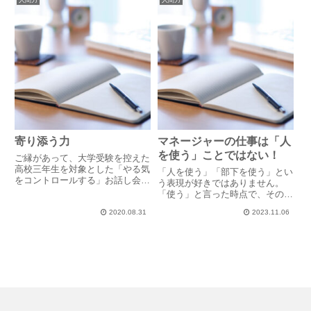
人間力
人間力
ることが一番の近道です。「自分
はみんなから恐れられているか
ら...
寄り添う力
マネージャーの仕事は「人
を使う」ことではない！
ご縁があって、大学受験を控えた
高校三年生を対象とした「やる気
「人を使う」「部下を使う」とい
をコントロールする」お話し会を
う表現が好きではありません。
させていただきました。当初、選
「使う」と言った時点で、その
択理論の全行動の考え方を使って
人・部下は「モノ」に転じてしま
の反転授業を予定しましたが諸般
2020.08.31
2023.11.06
うからです。マネージャーになり
の事情により急遽、Q&Aに変
たくないというKさん。理由を聞
更。いつもの管理職、上級管理職
くと、「人を使うのが苦手だか
対...
ら」でした。Kさんの上司からの
評価は...