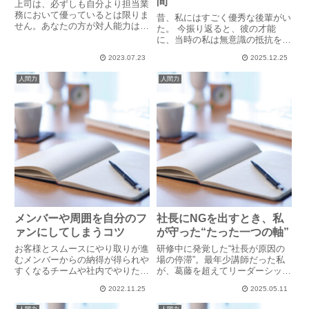
間
上司は、必ずしも自分より担当業
務において優っているとは限りま
昔、私にはすごく優秀な後輩がい
せん。あなたの方が対人能力は優
た。 今振り返ると、彼の才能
れているかもしれないし、プレゼ
に、当時の私は無意識の抵抗を感
ン力もあなたの方が上司より上か
じていたのかもしれない。その彼
もしれません。あなたの方が知識
2023.07.23
2025.12.25
が、数年後、転職先の業界で「伝
も豊富で、修羅場経験もあるかも
説の営業マン」と呼ばれるほどの
人間力
人間力
しれません。そもそも上司と
人物になったと聞いた。私が彼の
は、...
先輩だったと知った周囲の人に、
彼...
メンバーや周囲を自分のフ
社長にNGを出すとき、私
ァンにしてしまうコツ
が守った“たった一つの軸”
お客様とスムースにやり取りが進
研修中に発覚した“社長が原因の
むメンバーからの納得が得られや
場の停滞”。最年少講師だった私
すくなるチームや社内でやりたい
が、葛藤を超えてリーダーシップ
事がしやすくなる相手や場所がど
を発揮した一連の行動とは？
2022.11.25
2025.05.11
こであれ、「物事がより進めやす
くなる」には自分のファンが増え