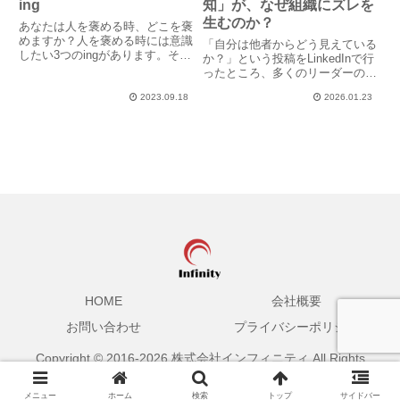
ing
知」が、なぜ組織にズレを
生むのか？
あなたは人を褒める時、どこを褒
めますか？人を褒める時には意識
「自分は他者からどう見えている
したい3つのingがあります。それ
か？」という投稿をLinkedInで行
は、Having Doing Being の3つ
ったところ、多くのリーダーの
です。■ Having目に見える結果や
方々から熱のこもった反響をDM
成果、すでにあるモノ・コトは一
2023.09.18
2026.01.23
でいただきました。その中で改め
番褒めやすく、相手を嫌ってい
て浮き彫りになったのは、リーダ
た...
ーが抱える「認識のズレ」の根深
さです。戦略人事コンサル...
HOME
会社概要
お問い合わせ
プライバシーポリシー
Copyright © 2016-2026 株式会社インフィニティ All Rights
Reserved.
メニュー
ホーム
検索
トップ
サイドバー