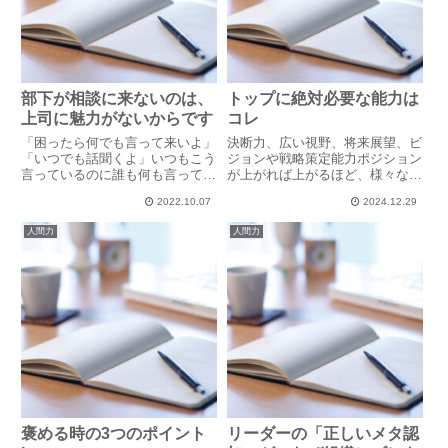
部下が相談に来ないのは、
トップに絶対必要な能力は
上司に魅力がないからです
コレ
「困ったら何でも言って来いよ」
決断力、広い視野、将来展望、ビ
「いつでも話聞くよ」いつもこう
ジョンや戦略策定能力ポジション
言っているのに誰も何も言ってこ
が上がれば上がるほど、様々な能
ない。だからと言って、「たいし
力を求められます。しかし、「コ
2022.10.07
2024.12.29
て困っていない」と思うのは大間
レを欠いては絶対にダメ」という
違いです。ましてや、「言ってこ
能力があります。「次は誰がふさ
人間力
人間力
ない方が悪い」と思うならマネー
わしいですか？」と顧問先経営者
ジャ―失格です。「相談しろ」
様から問われた時、私は必ず、
「...
こ...
褒める時の3つのポイント
リーダーの「正しいメタ認