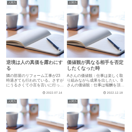
人間力
人間力
逆境は人の真価を露わにす
価値観が異なる相手を否定
る
したくなった時
隣の部屋のリフォーム工事が23
Aさんの価値観：仕事は楽しく取
時過ぎても行われている。さすが
り組みながら成果を出したい。B
にうるさくて小言を言いに行っ
さんの価値観：仕事は報酬を頂く
た。職人さんは素直に非を認め、
以上、辛くてしんどいのが当たり
2022.07.14
2022.12.18
心から丁寧に謝ってくれた。翌
前。価値感は人それぞれです。法
朝、施工会社社長さんからはお詫
や倫理に反するものでない限り、
人間力
人間力
びの連絡が朝一番であった。更
そこに良し悪しは存在しません。
に、職人さんからも直接、「昨晩
自分の価値観を守ることは大切
は申し...
で...