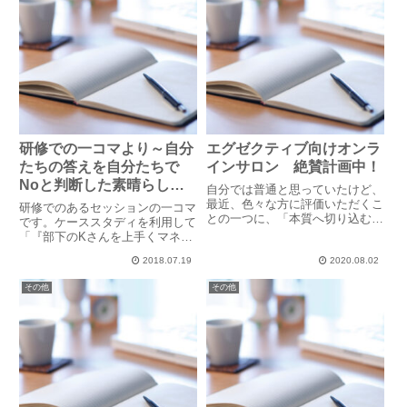
研修での一コマより～自分
エグゼクティブ向けオンラ
たちの答えを自分たちで
インサロン 絶賛計画中！
Noと判断した素晴らしき
自分では普通と思っていたけど、
マネージャー達
最近、色々な方に評価いただくこ
研修でのあるセッションの一コマ
との一つに、「本質へ切り込む」
です。ケーススタディを利用して
ことがあります。とは言っても、
「『部下のKさんを上手くマネジ
特別に大げさなことではありませ
メントできないNマネージャー』
ん。メールやチャットでのやり取
2018.07.19
2020.08.02
に対して、あなたならどんな質問
り、オンラインでのやり取りな
を投げかけますか？」というワー
その他
その他
ど、人が何か言葉を発したり、人
クを行いました。出てきたものは
と...
こんな感じでした。・あなたは
K...