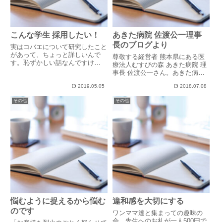
こんな学生 採用したい！
あきた病院 佐渡公一理事
長のブログより
実はコバエについて研究したこと
があって、ちょっと詳しいんで
尊敬する経営者 熊本県にある医
す。恥ずかしい話なんですけ
療法人むすびの森 あきた病院 理
ど・・・コンビニ弁当の食べ残し
事長 佐渡公一さん。あきた病院
を部屋のゴミ袋に入れたまま、1-
を誰よりも心から愛している佐渡
2日留守にしたことがあって。そ
2019.05.05
2018.07.08
さん。愛がいっぱい詰まったブロ
したら、帰ってきたらコバエが発
グを、一人でも多くの方が目にし
その他
その他
生していたんです。1匹とか2匹
ていただければと思いご紹介いた
とか...
します。『人間関係』同じ人間...
悩むように捉えるから悩む
違和感を大切にする
のです
ワンママ達と集まっての趣味の
会。先生へのお礼が一人500円で