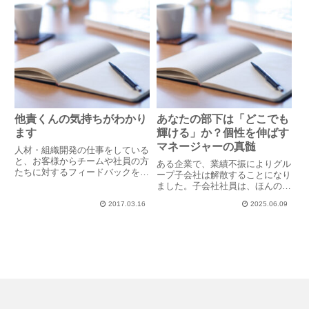
の...
他責くんの気持ちがわかり
あなたの部下は「どこでも
ます
輝ける」か？個性を伸ばす
マネージャーの真髄
人材・組織開発の仕事をしている
と、お客様からチームや社員の方
ある企業で、業績不振によりグル
たちに対するフィードバックを求
ープ子会社は解散することになり
められることがしばしばありま
ました。子会社社員は、ほんの一
す。そんな時は、「評価」になら
部の人が親会社に転籍できる以外
ないよう言葉を選びながら、それ
2017.03.16
2025.06.09
は、大部分の人が解雇と決まりま
でも感じたことは素直にお伝えす
した。役員のAさんは、「どこへ
るようにしています。「私はこん
行っても通用する人材に、社員を
な...
教育できていなかったことが何
よ...