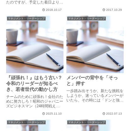
「リーダー’ｓ チェック」。
たのですが、予定した着日よりも
「いたた・・・」と皆さん、苦笑
早く荷物が届いてしまったので、
いしながら自己採点しています
2018.10.17
2017.10.29
手持ちにはお札しかありませんで
が、「できないところは可能性」
した。「すみません。一万円札
マネジメント・リーダーシップ
マネジメント・リーダーシップ
といつもお伝えすると、「可能性
で、ごめんなさいね。」そう言っ
は大...
て、荷物を届けてくれた宅配の男
性...
『頑張れ！』はもう古い？
メンバーの背中を「そっ
令和のリーダーが知るべ
と」押す
き、若者世代の動かし方
一歩踏み出そうか、新たな挑戦を
しようか、迷っているメンバーが
チームのために頑張れ！会社のた
いたら、その時には「ドンと強く
めに努力しろ！昭和のジャパニー
押す」でも「引っ張る」でもなく
ズビジネスマン（24時間戦えま
その背中を「そっと」押してあげ
すか♪）世代なら、頑張った分だ
たいものです。「やらないと始ま
2025.11.10
2022.07.13
けポジションや金銭的報酬で報わ
らないだろう？」「チャレンジし
れるなどの思いから、この言葉に
マネジメント・リーダーシップ
マネジメント・リーダーシップ
ないと成長ないよ」などの強い
違和感なく行動できる人が多かっ
言...
たかもしれません。しかし、今