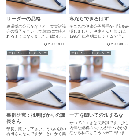
リーダーの品格
私ならできるはず
総選挙の公示がなされ、党首討論
テニスの伊達公子選手が引退を表
会の様子がテレビで頻繁に放映さ
明しました。伊達さんと言えば、
れるようになりました。政治フリ
1996年に有明コロシアムで当時
ークの私としては、NHK、民放
の絶対女王シュティフィ・グラフ
2017.10.11
2017.08.30
を問わず、時間の許す限り、各党
との死闘を制し、歓喜の雄たけび
党首の発言を聴いているのです
を上げたあの名勝負が今も鮮明に
マネジメント・リーダーシップ
マネジメント・リーダーシップ
が、時折、チャンネルを変えてし
記憶に残っています。あの時の名
まいたくなる衝動に駆られること
勝負もそうですが、一度引退し...
が...
事例研究：批判ばかりの課
一方を聞いて沙汰するな
長さん
かつての大きな失敗談です。少し
内気な総務のKさんが半べそかき
部長、聞いて下さい。うちの課の
ながら私のところへ来て言いまし
石田さんなんですが、とにかく楽