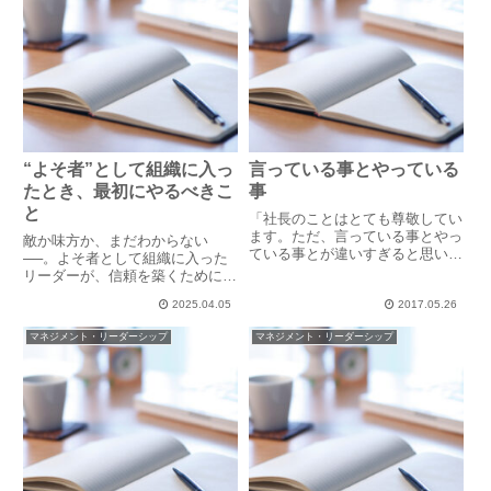
“よそ者”として組織に入っ
言っている事とやっている
たとき、最初にやるべきこ
事
と
「社長のことはとても尊敬してい
ます。ただ、言っている事とやっ
敵か味方か、まだわからない
ている事とが違いすぎると思いま
──。よそ者として組織に入った
す。退職理由はそういうことで
リーダーが、信頼を築くためにま
す。」かつてメンバーからそう告
ずやるべきこととは？
げられたことがありました。いえ
2025.04.05
2017.05.26
いえ、社長は言っている事とやっ
マネジメント・リーダーシップ
マネジメント・リーダーシップ
ている事は違わないよ。心からそ
う...