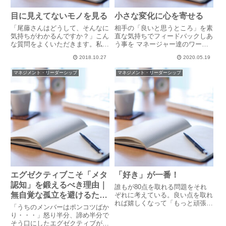
目に見えてないモノを見る
小さな変化に心を寄せる
「尾藤さんはどうして、そんなに
相手の「良いと思うところ」を素
気持ちがわかるんですか？」こん
直な気持ちでフィードバックしあ
な質問をよくいただきます。私は
う事を マネージャー達のワーク
特別に人の気持ちが分かる人では
ショップで行いました。その後、
2018.10.27
2020.05.19
ありません。「尾藤さんは、僕ら
「どんな気持ちがしたか」の感想
の気持ちなんか、全然わからな
をコメントしてもらった時、Aさ
マネジメント・リーダーシップ
マネジメント・リーダーシップ
い！」とかつて、メンバーから訴
んがこんなことを言ったのです。
えられたことだってあります。
「今、『スピード感』を自分は
今、...
一...
エグゼクティブこそ「メタ
「好き」が一番！
認知」を鍛えるべき理由｜
誰もが80点を取れる問題をそれ
無自覚な孤立を避けるため
ぞれに考えている。良い点を取れ
れば嬉しくなって「もっと頑張ろ
に
「うちのメンバーはポンコツばか
う！」と思える。落とした20点
り・・・」怒り半分、諦め半分で
が悔しくて、100点を目指そうと
そう口にしたエグゼクティブがい