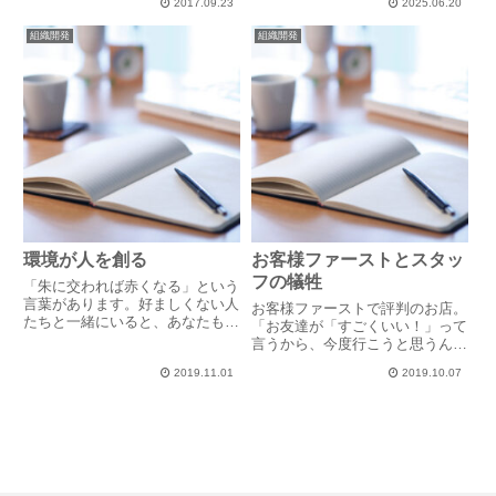
2017.09.23
2025.06.20
ケートや現場ヒアリング、組織診
ですが、ご提案書に仕上げ、直
断、健康調査・・・多くの企業が
接...
組織開発
組織開発
「声」を集めています。しかし、
その「声」を本当に活かせてい
ま...
環境が人を創る
お客様ファーストとスタッ
フの犠牲
「朱に交われば赤くなる」という
言葉があります。好ましくない人
お客様ファーストで評判のお店。
たちと一緒にいると、あなたも
「お友達が「すごくいい！」って
「そういう」人になっちゃうよ、
言うから、今度行こうと思うんだ
という、つまりは環境が悪いと問
けど、一緒にどう？」友人の誘い
題のない人も悪くなってしまう、
2019.11.01
2019.10.07
でそのお勧め店に行ってきまし
といった意味合いで使われます。
た。応対してくれたのは店長さ
そうなのです！朱に交われば赤く
ん。お店のポリシーを誰よりも体
な...
現している「想いの塊」のような
女性...