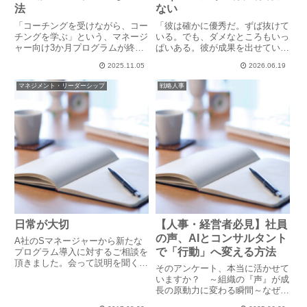
法
ない
「コーチングを受けながら、コー
「彼は確かに優秀だ。ずば抜けて
チングを学ぶ」という、マネージ
いる。でも、ダメなところもいっ
ャー向け3か月プログラムが終了
ぱいある。彼が成果を出せている
した。会社主導プログラムなの
のは、彼を支えているA君やBさ
2025.11.05
2026.06.19
で、初回は受身ややらされ感満載
んがいるからだ。彼の評価をAに
の方も多くいた。セッションとセ
するなら、A君やBさんの評価だ
マネジメント・リーダーシップ
戦略人事
ッションの間の課題に、渋々なが
ってAにすべきだと僕は思うん
らでも取組み、コーチとの時間で
だ！」顔を真っ赤にして熱く語る
は...
マ...
日常が大切
【人事・経営者必見】社員
の声、AIとコンサルタント
A社のSマネージャーから新たな
で「行動」へ変える方法
プログラム導入に対するご相談を
頂きました。会って説明を聞く時
そのアンケート、本当に活かせて
間がどうしても取れないので、メ
いますか？ ～組織の『声』が成
ールで簡単な概要を送ってほしい
長の原動力に変わる瞬間～なぜ組
とのご依頼でした。「お問い合わ
織の声は届かないのか？社員アン
せ」レベルであることは百も承知