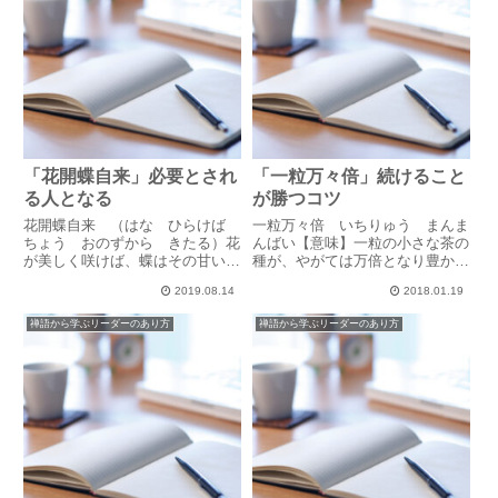
「花開蝶自来」必要とされ
「一粒万々倍」続けること
る人となる
が勝つコツ
花開蝶自来 （はな ひらけば
一粒万々倍 いちりゅう まんま
ちょう おのずから きたる）花
んばい【意味】一粒の小さな茶の
が美しく咲けば、蝶はその甘い蜜
種が、やがては万倍となり豊かな
の香りに引き寄せられて自然に集
茶畑となる。始まりがどんなに小
2019.08.14
2018.01.19
まってくる。起業準備をしていた
さな物事でも、一つ一つ丁寧に育
頃に読んだコラムに、今も心に残
めば、やがては万倍となり必ず形
禅語から学ぶリーダーのあり方
禅語から学ぶリーダーのあり方
っているものがあります。「顔を
となって残っていく。新年に新た
売ろうと色々なセミナーや講演
な誓いを立てた方も多いでしょ
会...
う...