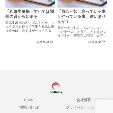
「和気生萬福」すべては関
「身心一如」言っている事
係の質から始まる
とやっている事、違いませ
んか？
和気生萬福わき ばんふくを し
ょうず和を持って何事も元気に取
身心一如（しんしんいちにょ）
り組めば、必ず福がやってくる
「心身一如」と書くことも多いよ
という意味だそうです。大扇に書
うですが、曹洞宗の開祖 道元禅
かれたこの言葉の意味を知って、
師の書には「身心一如」と書かれ
妙に納得した私です。今、世間で
2020.02.02
2019.03.25
ているようです。「身体と心は一
はマスクがどこも売り切れで、な
つであり分けることはできない」
かなか手に入れることができま
という意味です。でも、でも、で
せ...
も～～～言っていることとやって
い...
HOME
会社概要
お問い合わせ
プライバシーポリシー