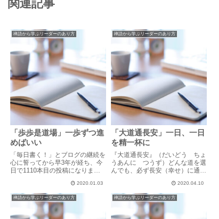
関連記事
禅語から学ぶリーダーのあり方
禅語から学ぶリーダーのあり方
「歩歩是道場」一歩ずつ進
「大道通長安」一日、一日
めばいい
を精一杯に
「毎日書く！」とブログの継続を
『大道通長安』（だいどう ちょ
心に誓ってから早3年が経ち、今
うあんに つうず）どんな道を選
日で1110本目の投稿になりま
んでも、必ず長安（幸せ）に通じ
す。「毎日書くなんてすごいね」
ている。長安は言わずと知れた中
2020.01.03
2020.04.10
「よく書く事あるね」などと友人
国の都で、唐の時代には世界最大
に言われたりもしますが、「続け
都市となり、当時、幸せの象徴と
禅語から学ぶリーダーのあり方
禅語から学ぶリーダーのあり方
る！」と心に誓い、いえ、公言し
言われていたようです。ですか
てしまった以上、格好つけの私
ら、長安に通ず＝幸せに通ずとな
と...
る...