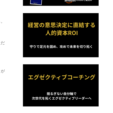
ら。
ただ
りが