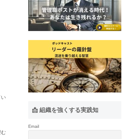
？
てい
📩 組織を強くする実践知
Email
望む