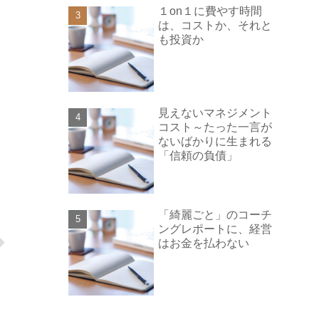
１on１に費やす時間
は、コストか、それと
も投資か
見えないマネジメント
コスト～たった一言が
ないばかりに生まれる
「信頼の負債」
「綺麗ごと」のコーチ
ングレポートに、経営
はお金を払わない