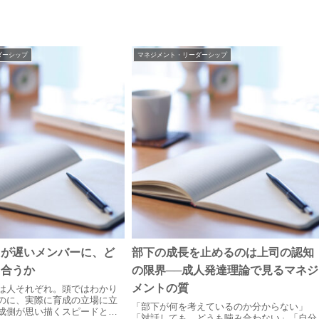
ダーシップ
マネジメント・リーダーシップ
ドが遅いメンバーに、ど
部下の成長を止めるのは上司の認知
き合うか
の限界──成人発達理論で見るマネジ
メントの質
は人それぞれ。頭ではわかり
のに、実際に育成の立場に立
「部下が何を考えているのか分からない」
成側が思い描くスピードとの
「対話しても、どうも噛み合わない」「自分