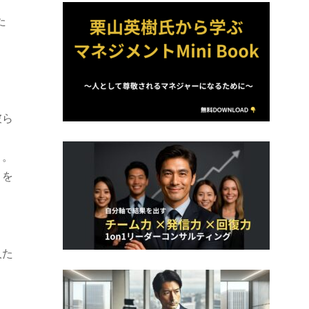
た
彼ら
う。
こを
人た