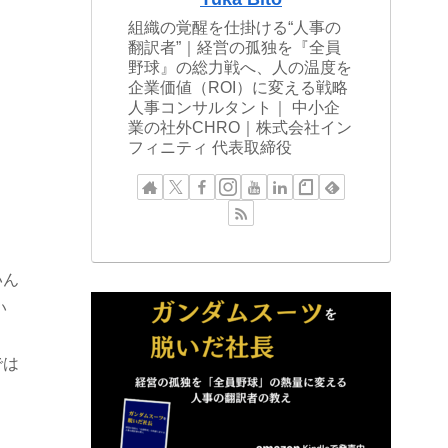
組織の覚醒を仕掛ける“人事の
翻訳者”｜経営の孤独を『全員
野球』の総力戦へ、人の温度を
企業価値（ROI）に変える戦略
人事コンサルタント｜ 中小企
業の社外CHRO｜株式会社イン
フィニティ 代表取締役
いん
い
では