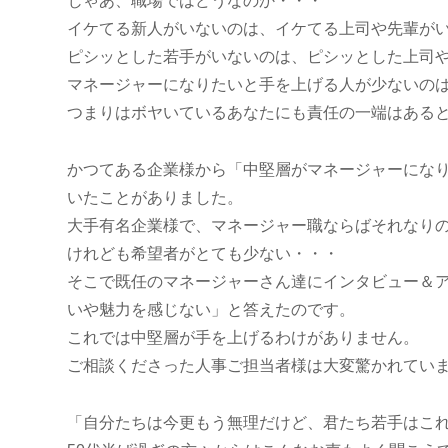
じゃあ、職場ではどうなのか・・・
イケてる新人がいないのは、イケてる上司や先輩が
ピシッとした若手がいないのは、ピシッとした上司
マネージャーになりたいと手を上げる人が少ないの
つまりはボヤいているあなたにも責任の一端はある
かつてある企業様から「中堅層がマネージャーにな
いたことがありました。
大手有名企業様で、マネージャー職ならばそれなり
けれども希望者がとても少ない・・・
そこで既任のマネージャーさん達にインタビュー＆
いや魅力を感じない」と答えたのです。
これでは中堅層が手を上げるわけがありません。
ご相談くださった人事ご担当者様は大変驚かれてい
「自分たちは今更もう無理だけど、君たち若手はこ