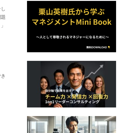
ンし
問題
。」
でき