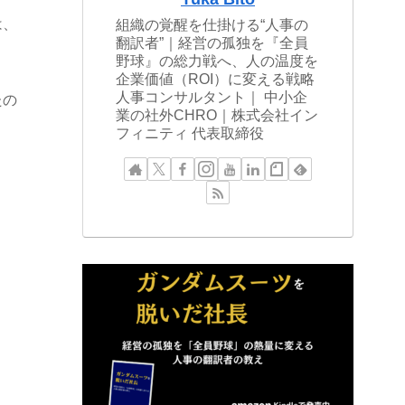
は、
組織の覚醒を仕掛ける“人事の
翻訳者”｜経営の孤独を『全員
野球』の総力戦へ、人の温度を
企業価値（ROI）に変える戦略
人事コンサルタント｜ 中小企
たの
業の社外CHRO｜株式会社イン
フィニティ 代表取締役