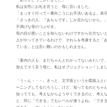
私は女性にお礼を言うと、母に言いました。
「まっすぐ行って一番向こうにお手洗いあるよ。表
「さっきの人、『あちらです』しか言わないから。
不満げな母のつぶやき。
母の目が悪いことを知らないわけですから仕方ない
人がやってきているわけで、それらを考慮すると「
ている」とは言い難いのかもしれません。
「案内の人も、まだちゃんとわかってないみたいで
加えてそう言う母に、私はオブジェクション！しま
「う～ん・・・。きっと、文字面というか図面上と
ーニングしてるだろうし。けど、知ってるのとちゃ
知ってても、考えながらようやくできるのと、考え
と、同じ「できる」でもレベルが違うよね。「でき