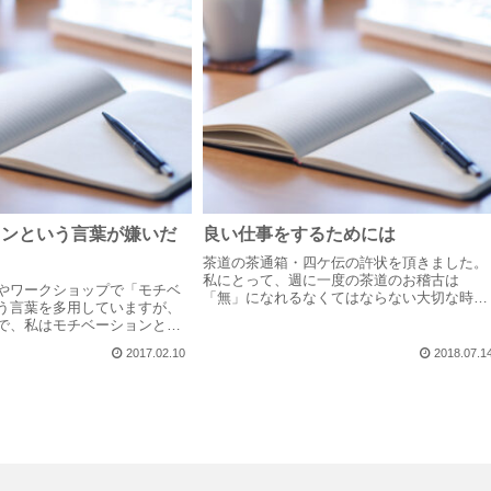
ョンという言葉が嫌いだ
良い仕事をするためには
茶道の茶通箱・四ケ伝の許状を頂きました。
私にとって、週に一度の茶道のお稽古は
やワークショップで「モチベ
「無」になれるなくてはならない大切な時間
う言葉を多用していますが、
になっています。何より、先生のお話を伺っ
で、私はモチベーションとい
たり、初心者の時から一緒に頑張っている仲
した。もっと正確に言うと、
間や、すでに大分先を行く先輩方とのおしゃ
2017.02.10
2018.07.1
ンが下がったから仕事やる気
べり...
のせいでモチベーション下