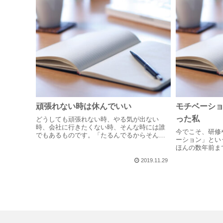
頑張れない時は休んでいい
モチベーシ
った私
どうしても頑張れない時、やる気が出ない
時、会社に行きたくない時、そんな時には誰
今でこそ、研修
でもあるものです。「たるんでるからそんな
ーション」とい
こと言うんだよ！」「そんなこと言ってるの
ほんの数年前ま
は暇な証拠だよ！」もしかしたら、あなたの
う言葉が嫌いで
周りにはこんな風に言う人がいるかもしれま
2019.11.29
「モチベーショ
せ...
しない」「〇〇
が...