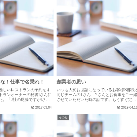
るな！仕事で名乗れ！
創業者の思い
難しいレストランの予約をす
いつも大変お世話になっているお客様S部長
トランオーナーの秘書Iさんに
同じチームのTさん、Yさんとお食事をご一
た。「J社の尾藤ですがIさん
させていただいた時の話です。もうすぐ定年
ますか？」無事予約を終えて
を迎えるTさんですが、お若い頃は営業を経
2017.03.04
2019.04.1
、一部始終を聞いていた母が
しており、その時からずっと大切にしている
た。「あなたは何でも...
コトの中に「創業者の思い」があると...
その他