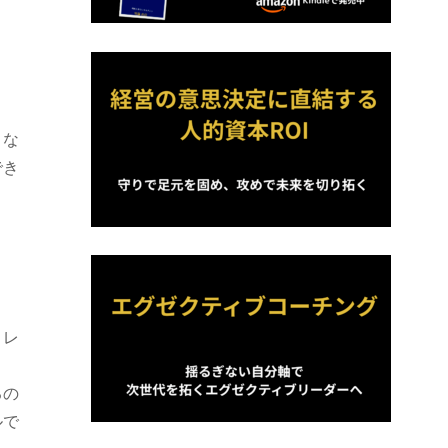
々な
でき
トレ
るの
ルで