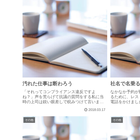
汚れた仕事は断わろう
社名で名乗
「それってコンプライアンス違反ですよ
なかなか予約が
ね？」声を荒らげて抗議の質問をする私に当
るために、レス
時の上司は鋭い眼差しで睨みつけて言いまし
電話をかけまし
た。「Sさんを敵に回して多くの取引を失った
はいらっしゃい
2018.03.17
ら何億損失すると思ってるんだ？お前に責任
電話を切った時
取れるのか？」談合が公然の秘密として堂々
ポツリと言いまし
その他
その他
と...