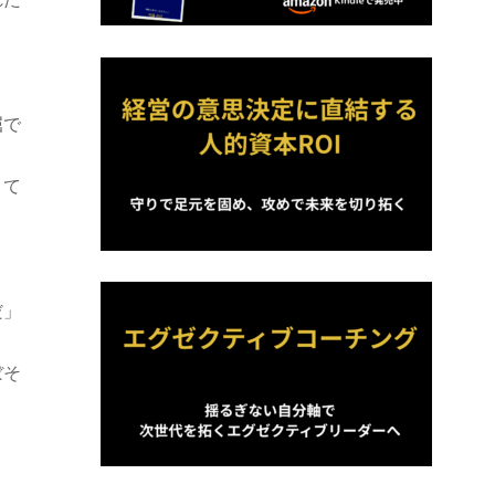
屈で
きて
だ」
ぼそ