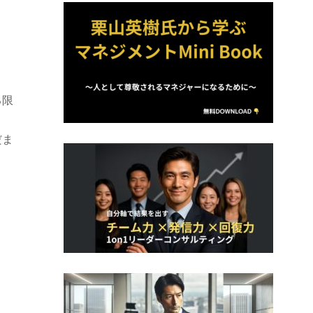
る限
だま