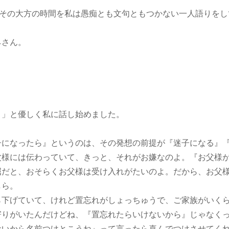
、その大方の時間を私は愚痴とも文句ともつかない一人語りをし
ネさん。
・」と優しく私に話し始めました。
子になったら』というのは、その発想の前提が『迷子になる』
父様には伝わっていて、きっと、それがお嫌なのよ。『お父様
屈だと、おそらくお父様は受け入れがたいのよ。だから、お父
しら。
ら下げていて、けれど置忘れがしょっちゅうで、ご家族がいく
寄りがいたんだけどね、『置忘れたらいけないから』じゃなく
ないから名前つけとこうね』って言ったら喜んでつけさせてく