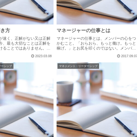
磨き方
マネージャーの仕事とは
が速く、正解がない又は正解
マネージャーの仕事とは、メンバーの心をつ
今、最も大切なことは正解を
かむこと。「おらおら、もっと働け。もっと
けることではありません。そ
稼げ。」とお尻を叩くのではない。メンバー
存在しないのです。正解を見
一人一人がマネージャーに信を抱き心を任せ
2023.03.08
2017.09.0
く、正解とすべきコトを見つ
る。それがメンバーの心をつかむというこ
る力をつけることが今を生
と。そのためには・・・マネージャー自らが
ダーシップ
マネジメント・リーダーシップ
ま...