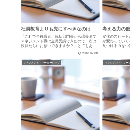
社員教育よりも先にすべきなのは
考える力の
「これで全役職者、統括部門長から課長まで
変化のスピード
マネジメント職は全員受講できたので、次は
が変わっていく
役員たちにお願いできますか？」とてもあり
見つける力をつ
がたいことに全ての役職者の皆さんに受講い
もそも正解など
2018.02.08
ただきご好評いただいたEQ研修を、今度はそ
つけるのではな
の会社の役員様達にとお話を頂きました。...
けるために考え
マネジメント・リーダーシップ
マネジメント・リー
き...