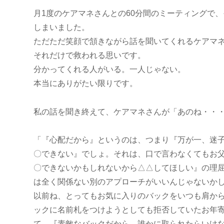
月1度のケアマネさんとの60分間のミーティングで
しまいました。
ただただ笑顔で頷きながら話を聞いてくれるケアマ
それだけで救われる思いです。
分かってくれる人がいる。一人じゃない。
本当にありがたい限りです。
私の話を聞き終えて、ケアマネさんが「あのね・・
「『心配だから』というのは、つまり『万が一、迷
〇できない』でしょ。それは、口で言わなくてもお
〇できないかもしれないから△△してほしい』の理
は全く関係ない別のアプローチがいいんじゃないか
以前ね、とってもお気に入りのバックをいつも肩か
ックに名前札をつけようとしても拒否していたお年
て、『素敵なバックだから、誰かに取られたらいけ