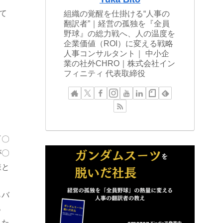
て
組織の覚醒を仕掛ける“人事の
翻訳者”｜経営の孤独を『全員
野球』の総力戦へ、人の温度を
企業価値（ROI）に変える戦略
人事コンサルタント｜ 中小企
業の社外CHRO｜株式会社イン
フィニティ 代表取締役
『〇
が〇
様と
らバ
っ
れた