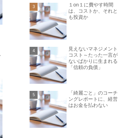
１on１に費やす時間
は、コストか、それと
も投資か
見えないマネジメント
コスト～たった一言が
7
ないばかりに生まれる
「信頼の負債」
「綺麗ごと」のコーチ
ングレポートに、経営
はお金を払わない