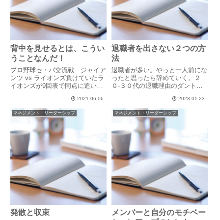
背中を見せるとは、こうい
退職者を出さない２つの方
うことなんだ！
法
プロ野球セ・パ交流戦 ジャイア
退職者が多い。やっと一人前にな
ンツ vs ライオンズ負けていたラ
ったと思ったら辞めていく。２
イオンズが9回表で同点に追いつ
０-３０代の退職理由のダントツ
き、その裏、2死ながらジャイア
No.1は「人間関係」です。（月
2021.06.06
2023.01.23
ンツの逆転のチャンスがめぐって
刊「人事のミカタ」アンケートよ
きた時のお話です。ファースト強
り）上司との関係。チームでの関
マネジメント・リーダーシップ
マネジメント・リーダーシップ
襲、ヒットになってもおかしくな
係。お客様との関係。人間関係に
い当たりをファーストの山川...
もいろいろありますが、人との
関...
発散と収束
メンバーと自分のモチベー