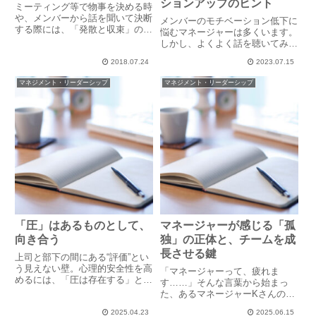
ションアップのヒント
ミーティング等で物事を決める時
や、メンバーから話を聞いて決断
メンバーのモチベーション低下に
する際には、「発散と収束」の方
悩むマネージャーは多くいます。
法をうまく使い分けるようにお伝
しかし、よくよく話を聴いてみる
えしています。ミーティングの最
と、悩んでいるマネージャー自身
初やメンバーからの情報収集の時
2018.07.24
2023.07.15
もまた、ダウン↓↓↓であり、自分
点では、可能な限りに「拡大質
のモチベーションコントロールに
マネジメント・リーダーシップ
マネジメント・リーダーシップ
問」を行います。拡大質問を行う
悩んでいる場合が多くあります。
こ...
コツさえ分ければ、自分のモチ...
「圧」はあるものとして、
マネージャーが感じる「孤
向き合う
独」の正体と、チームを成
長させる鍵
上司と部下の間にある“評価”とい
う見えない壁。心理的安全性を高
「マネージャーって、疲れま
めるには、「圧は存在する」とい
す……」そんな言葉から始まっ
う前提に立ち、上司自身が振る舞
た、あるマネージャーKさんの
いを見直すことが求められます。
話。詳しく聞いてみると、彼はふ
2025.04.23
2025.06.15