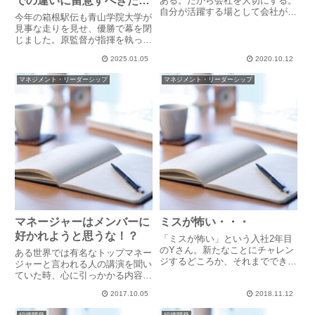
での違いに留意すべきたっ
ある。だから会社を大切にする。
自分が活躍する場として会社があ
た一つのコト
今年の箱根駅伝も青山学院大学が
る。だから会社を大切にする。こ
見事な走りを見せ、優勝で幕を閉
の二つの考え方、後半は共に「会
じました。原監督が指揮を執った
社を大切にする」ですが、全くの
この11年間で、実に8回もの優勝
似て非なり。意味合いが異なりま
2025.01.05
2020.10.12
に導いたという事実はまさに名将
す。会社が主、自分が従か自分
の名にふさわしい実績です。その
が...
マネジメント・リーダーシップ
マネジメント・リーダーシップ
指導力は、ビジネスの現場でも多
くのヒントを与えてくれます。...
マネージャーはメンバーに
ミスが怖い・・・
好かれようと思うな！？
「ミスが怖い」という入社2年目
のYさん。新たなことにチャレン
ある世界では有名なトップマネー
ジするどころか、それまでできて
ジャーと言われる人の講演を聞い
いたことさえもどんどんと消極的
ていた時、心に引っかかる内容が
な行動になってしまい、そのせい
ありました。「マネージャーは常
か、表情も暗く沈み口数少なで、
2017.10.05
2018.11.12
に毅然としてなければいけない。
先輩や他のメンバーとの会話もめ
メンバーに好かれようと思う必要
組織開発
組織開発