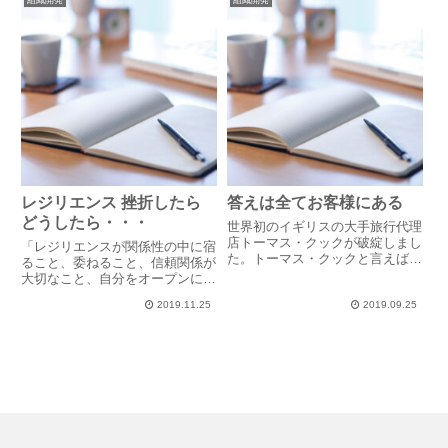
っきり減ってしまいました。困
はない。嫌われることを恐れる
り...
な。愛情に裏打ちされた厳しさな
ら...
レジリエンス 挫折したら
答えは全てお客様にある
どうしたら・・・
世界初のイギリスの大手旅行代理
店トーマス・クックが破綻しまし
「レジリエンスが関係性の中に宿
た。トーマス・クックと言えば、
ること、委ねること、信頼関係が
私が旅行会社で現役バリバリの頃
大切なこと、自分をオープンにす
は、海外鉄道の時刻表やトラベラ
ることなど、理屈はわかりまし
ーズチェック、さらには欧州オペ
2019.11.25
2019.09.25
た。けれども・・折れてしまった
レーターとしてお世話になった、
ら、挫折してし合ったら、どう考
とても身近に感じる海外代理店
えればいいんでしょうか？」こん
の...
な質問が会場から出てきました。
（...